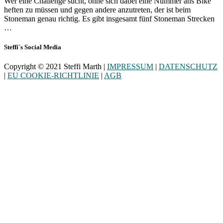
Wer eine Challenge sucht, ohne sich dabei eine Nummer ans Bike
heften zu müssen und gegen andere anzutreten, der ist beim
Stoneman genau richtig. Es gibt insgesamt fünf Stoneman Strecken
…
Steffi´s Social Media
Copyright © 2021 Steffi Marth |
IMPRESSUM
|
DATENSCHUTZ
|
EU COOKIE-RICHTLINIE
|
AGB