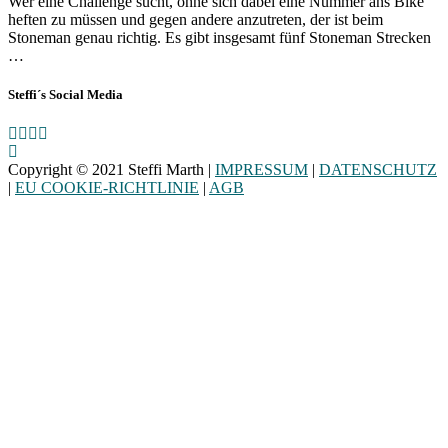
Wer eine Challenge sucht, ohne sich dabei eine Nummer ans Bike
heften zu müssen und gegen andere anzutreten, der ist beim
Stoneman genau richtig. Es gibt insgesamt fünf Stoneman Strecken
…
Steffi´s Social Media
Copyright © 2021 Steffi Marth |
IMPRESSUM
|
DATENSCHUTZ
|
EU COOKIE-RICHTLINIE
|
AGB