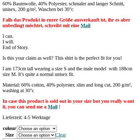
60% Baumwolle, 40% Polyester, schmaler and langer Schnitt,
unisex, 200 g/m², Waschen bei 30°c
Falls das Produkt in eurer Größe ausverkauft ist, ihr es aber
unbedingt möchtet, schreibt mit eine
Mail
I can.
I will.
End of Story.
Is this your claim as well? This shirt is the perfect fit for you!
I am 173cm tall wearing a size S and the male model with 188cm
size M. It’s quite a normal unisex fit.
Material: 60% cotton, 40% polyester, slim and long cut, 200 g/m²,
washing at 30°c
In case this product is sold out in your size but you really want
it, you can send me a
Mail
!
Lieferzeit: 4-5 Werktage
colour
Size
Clear