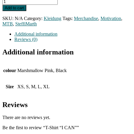
T-
Shirt
Add to cart
"I
CAN"
SKU:
N/A
Category:
Kleidung
Tags:
Merchandise
,
Motivation
,
quantity
MTB
,
SteffiMarth
Additional information
Reviews (0)
Additional information
colour
Marshmallow Pink, Black
Size
XS, S, M, L, XL
Reviews
There are no reviews yet.
Be the first to review “T-Shirt “I CAN””