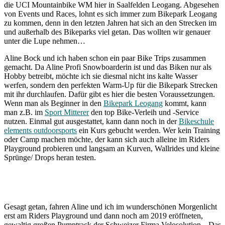
die UCI Mountainbike WM hier in Saalfelden Leogang. Abgesehen
von Events und Races, lohnt es sich immer zum Bikepark Leogang
zu kommen, denn in den letzten Jahren hat sich an den Strecken im
und außerhalb des Bikeparks viel getan. Das wollten wir genauer
unter die Lupe nehmen…
Aline Bock und ich haben schon ein paar Bike Trips zusammen
gemacht. Da Aline Profi Snowboarderin ist und das Biken nur als
Hobby betreibt, möchte ich sie diesmal nicht ins kalte Wasser
werfen, sondern den perfekten Warm-Up für die Bikepark Strecken
mit ihr durchlaufen. Dafür gibt es hier die besten Voraussetzungen.
Wenn man als Beginner in den
Bikepark Leogang
kommt, kann
man z.B. im
Sport Mitterer
den top Bike-Verleih und -Service
nutzen. Einmal gut ausgestattet, kann dann noch in der
Bikeschule
elements outdoorsports
ein Kurs gebucht werden. Wer kein Training
oder Camp machen möchte, der kann sich auch alleine im Riders
Playground probieren und langsam an Kurven, Wallrides und kleine
Sprünge/ Drops heran testen.
Gesagt getan, fahren Aline und ich im wunderschönen Morgenlicht
erst am Riders Playground und dann noch am 2019 eröffneten,
gewaltig großen Pumptrack der Schweizer Firma Velosolution. „Das