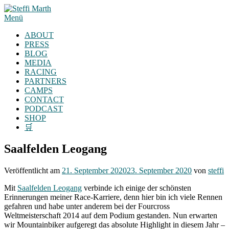
Zum
Inhalt
Menü
springen
ABOUT
PRESS
BLOG
MEDIA
RACING
PARTNERS
CAMPS
CONTACT
PODCAST
SHOP
🛒
Saalfelden Leogang
Veröffentlicht am
21. September 2020
23. September 2020
von
steffi
Mit
Saalfelden Leogang
verbinde ich einige der schönsten
Erinnerungen meiner Race-Karriere, denn hier bin ich viele Rennen
gefahren und habe unter anderem bei der Fourcross
Weltmeisterschaft 2014 auf dem Podium gestanden. Nun erwarten
wir Mountainbiker aufgeregt das absolute Highlight in diesem Jahr –