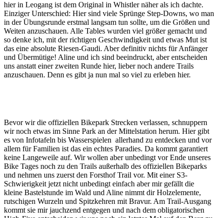
hier in Leogang ist dem Original in Whistler näher als ich dachte.
Einziger Unterschied: Hier sind viele Sprünge Step-Downs, wo man
in der Übungsrunde erstmal langsam tun sollte, um die Größen und
Weiten anzuschauen. Alle Tables wurden viel größer gemacht und
so denke ich, mit der richtigen Geschwindigkeit und etwas Mut ist
das eine absolute Riesen-Gaudi. Aber definitiv nichts für Anfänger
und Übermütige! Aline und ich sind beeindruckt, aber entscheiden
uns anstatt einer zweiten Runde hier, lieber noch andere Trails
anzuschauen. Denn es gibt ja nun mal so viel zu erleben hier.
Bevor wir die offiziellen Bikepark Strecken verlassen, schnuppern
wir noch etwas im Sinne Park an der Mittelstation herum. Hier gibt
es von Infotafeln bis Wasserspielen allerhand zu entdecken und vor
allem für Familien ist das ein echtes Paradies. Da kommt garantiert
keine Langeweile auf. Wir wollen aber unbedingt vor Ende unseres
Bike Tages noch zu den Trails außerhalb des offiziellen Bikeparks
und nehmen uns zuerst den Forsthof Trail vor. Mit einer S3-
Schwierigkeit jetzt nicht unbedingt einfach aber mir gefällt die
kleine Bastelstunde im Wald und Aline nimmt dir Holzelemente,
rutschigen Wurzeln und Spitzkehren mit Bravur. Am Trail-Ausgang
kommt sie mir jauchzend entgegen und nach dem obligatorischen