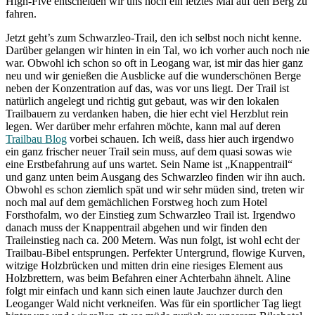
High-Five entscheiden wir uns noch ein letztes Mal auf den Berg zu
fahren.
Jetzt geht’s zum Schwarzleo-Trail, den ich selbst noch nicht kenne.
Darüber gelangen wir hinten in ein Tal, wo ich vorher auch noch nie
war. Obwohl ich schon so oft in Leogang war, ist mir das hier ganz
neu und wir genießen die Ausblicke auf die wunderschönen Berge
neben der Konzentration auf das, was vor uns liegt. Der Trail ist
natürlich angelegt und richtig gut gebaut, was wir den lokalen
Trailbauern zu verdanken haben, die hier echt viel Herzblut rein
legen. Wer darüber mehr erfahren möchte, kann mal auf deren
Trailbau Blog
vorbei schauen. Ich weiß, dass hier auch irgendwo
ein ganz frischer neuer Trail sein muss, auf dem quasi sowas wie
eine Erstbefahrung auf uns wartet. Sein Name ist „Knappentrail“
und ganz unten beim Ausgang des Schwarzleo finden wir ihn auch.
Obwohl es schon ziemlich spät und wir sehr müden sind, treten wir
noch mal auf dem gemächlichen Forstweg hoch zum Hotel
Forsthofalm, wo der Einstieg zum Schwarzleo Trail ist. Irgendwo
danach muss der Knappentrail abgehen und wir finden den
Traileinstieg nach ca. 200 Metern. Was nun folgt, ist wohl echt der
Trailbau-Bibel entsprungen. Perfekter Untergrund, flowige Kurven,
witzige Holzbrücken und mitten drin eine riesiges Element aus
Holzbrettern, was beim Befahren einer Achterbahn ähnelt. Aline
folgt mir einfach und kann sich einen laute Jauchzer durch den
Leoganger Wald nicht verkneifen. Was für ein sportlicher Tag liegt