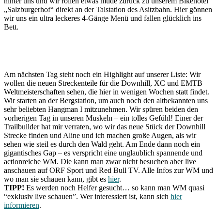
hinter uns und wir rollen etwas müde zurück zu unserem Bikehotel
„Salzburgerhof“ direkt an der Talstation des Asitzbahn. Hier gönnen
wir uns ein ultra leckeres 4-Gänge Menü und fallen glücklich ins
Bett.
Am nächsten Tag steht noch ein Highlight auf unserer Liste: Wir
wollen die neuen Streckenteile für die Downhill, XC und EMTB
Weltmeisterschaften sehen, die hier in wenigen Wochen statt findet.
Wir starten an der Bergstation, um auch noch den altbekannten uns
sehr beliebten Hangman I mitzunehmen. Wir spüren beiden den
vorherigen Tag in unseren Muskeln – ein tolles Gefühl! Einer der
Trailbuilder hat mir verraten, wo wir das neue Stück der Downhill
Strecke finden und Aline und ich machen große Augen, als wir
sehen wie steil es durch den Wald geht. Am Ende dann noch ein
gigantisches Gap – es verspricht eine unglaublich spannende und
actionreiche WM. Die kann man zwar nicht besuchen aber live
anschauen auf ORF Sport und Red Bull TV. Alle Infos zur WM und
wo man sie schauen kann, gibt es
hier
.
TIPP!
Es werden noch Helfer gesucht… so kann man WM quasi
“exklusiv live schauen”. Wer interessiert ist, kann sich
hier
informieren
.