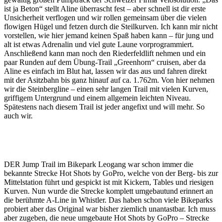
ist ja Beton“ stellt Aline überrascht fest – aber schnell ist dir erste
Unsicherheit verflogen und wir rollen gemeinsam über die vielen
flowigen Hügel und fetzen durch die Steilkurven. Ich kann mir nicht
vorstellen, wie hier jemand keinen Spaß haben kann – für jung und
alt ist etwas Adrenalin und viel gute Laune vorprogrammiert.
Anschließend kann man noch den Riederfeldlift nehmen und ein
paar Runden auf dem Übung-Trail „Greenhorn“ cruisen, aber da
Aline es einfach im Blut hat, lassen wir das aus und fahren direkt
mit der Asitzbahn bis ganz hinauf auf ca. 1.762m. Von hier nehmen
wir die Steinbergline – einen sehr langen Trail mit vielen Kurven,
griffigem Untergrund und einem allgemein leichten Niveau.
Spätestens nach diesem Trail ist jeder angefixt und will mehr. So
auch wir.
DER Jump Trail im Bikepark Leogang war schon immer die
bekannte Strecke Hot Shots by GoPro, welche von der Berg- bis zur
Mittelstation führt und gespickt ist mit Kickern, Tables und riesigen
Kurven. Nun wurde die Strecke komplett umgebautund erinnert an
die berühmte A-Line in Whistler. Das haben schon viele Bikeparks
probiert aber das Original war bisher ziemlich unantastbar. Ich muss
aber zugeben, die neue umgebaute Hot Shots by GoPro – Strecke