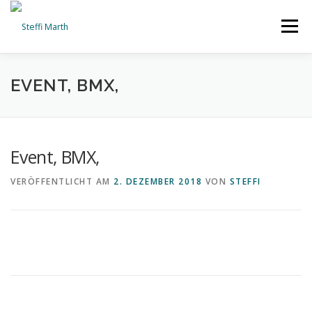
Zum
Inhalt
Menü
springen
ABOUT
PRESS
BLOG
MEDIA
RACING
EVENT, BMX,
PARTNERS
CAMPS
CONTACT
PODCAST
Event, BMX,
VERÖFFENTLICHT AM
2. DEZEMBER 2018
VON
STEFFI
SHOP
🛒