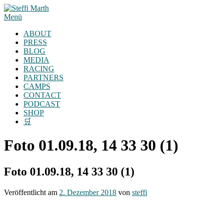
Zum
Inhalt
Menü
springen
ABOUT
PRESS
BLOG
MEDIA
RACING
PARTNERS
CAMPS
CONTACT
PODCAST
SHOP
🛒
Foto 01.09.18, 14 33 30 (1)
Foto 01.09.18, 14 33 30 (1)
Veröffentlicht am
2. Dezember 2018
von
steffi