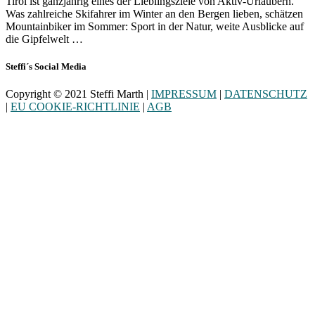
Tirol ist ganzjährig eines der Lieblingsziele von Aktiv-Urlaubern.
Was zahlreiche Skifahrer im Winter an den Bergen lieben, schätzen
Mountainbiker im Sommer: Sport in der Natur, weite Ausblicke auf
die Gipfelwelt …
Steffi´s Social Media
Copyright © 2021 Steffi Marth |
IMPRESSUM
|
DATENSCHUTZ
|
EU COOKIE-RICHTLINIE
|
AGB