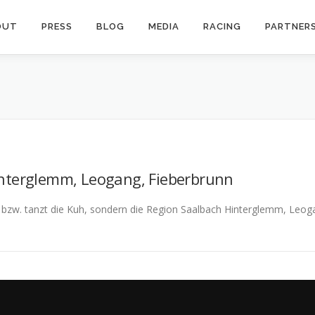
OUT
PRESS
BLOG
MEDIA
RACING
PARTNER
terglemm, Leogang, Fieberbrunn
är bzw. tanzt die Kuh, sondern die Region Saalbach Hinterglemm, Leo