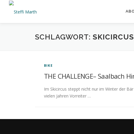
Zum
Inhalt
AB
springen
SCHLAGWORT:
SKICIRCUS
BIKE
THE CHALLENGE– Saalbach Hin
Im Skicircus steppt nicht nur im Winter der B
vielen Jahren Vorreiter …